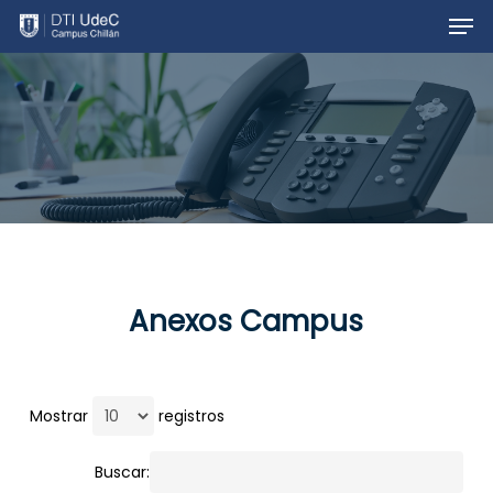
Men
Skip
to
main
content
Anexos Campus
Mostrar
registros
Buscar: